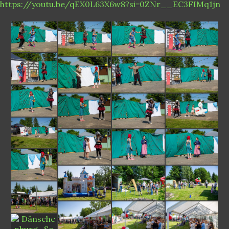
https://youtu.be/qEX0L63X6w8?si=0ZNr__EC3FIMq1jn