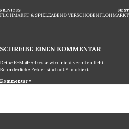
B
P
PREVIOUS
NEXT
R
FLOHMARKT & SPIELEABEND VERSCHOBEN
FLOHMARKT
e
E
V
i
I
O
t
U
S
r
P
O
SCHREIBE EINEN KOMMENTAR
a
S
T
g
Deine E-Mail-Adresse wird nicht veröffentlicht.
s
Erforderliche Felder sind mit
*
markiert
n
a
Kommentar
*
v
i
g
a
t
i