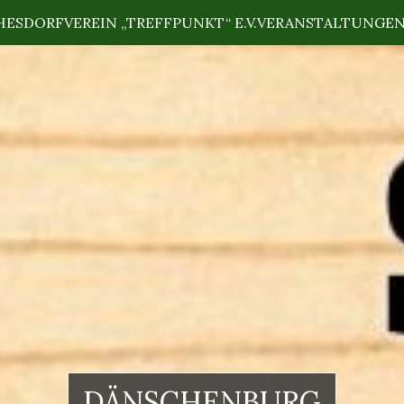
HES
DORFVEREIN „TREFFPUNKT“ E.V.
VERANSTALTUNGE
DÄNSCHENBURG